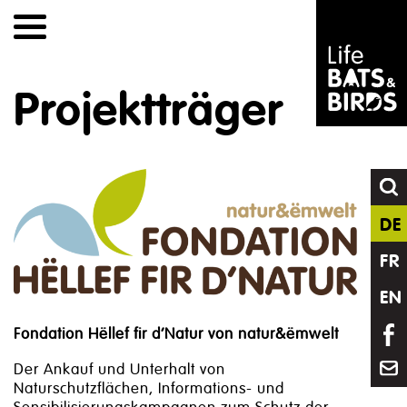
Skip
to
content
Projektträger
DE
FR
EN
Fondation Hëllef fir d’Natur von natur&ëmwelt
Der Ankauf und Unterhalt von
Naturschutzflächen, Informations- und